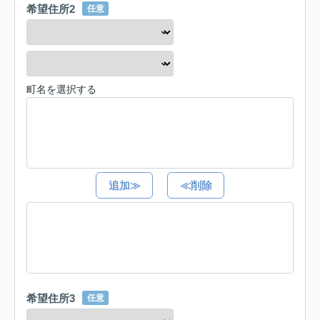
希望住所2
任意
町名を選択する
追加≫
≪削除
希望住所3
任意