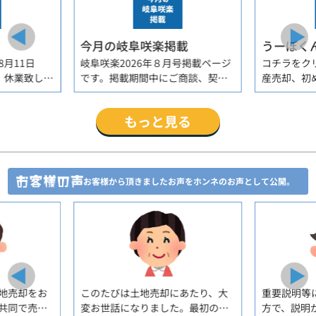
今月の岐阜咲楽掲載
月11日
岐阜咲楽2026年８月号掲載ページ
コチラをク
）休業致しま
です。掲載期間中にご商談、契約
産売却、初
り通常営業致
済、及び価格変更になる場合もご
不安材料が
ざいます。
におけるノ
もっと見る
ともに。
お客様から頂きましたお声をホンネのお声として公開。
地売却をお
このたびは土地売却にあたり、大
重要説明等
共同で売却
変お世話になりました。最初の相
方で、説明