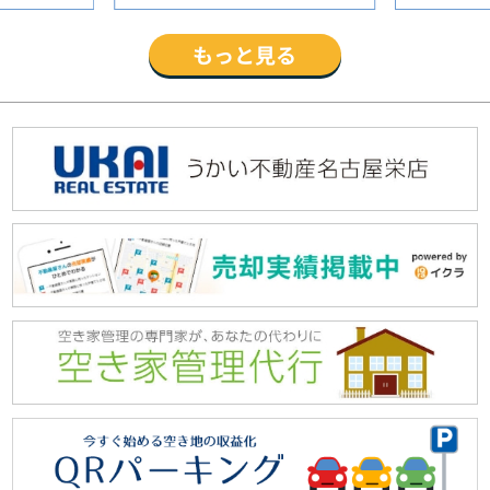
意性の説
談から売却完了まで、ひとつひと
す。ありが
と相談のう
つ丁寧にご対応いただき不安なく
（2026/7）
もっと見る
く売却する
て手続きを進めることができまし
種手続きの
た。誠実に対応していただき大変
、遠隔地に
感謝しております。本当にありが
って大変心
とうございました。（2026/7）
とうござい