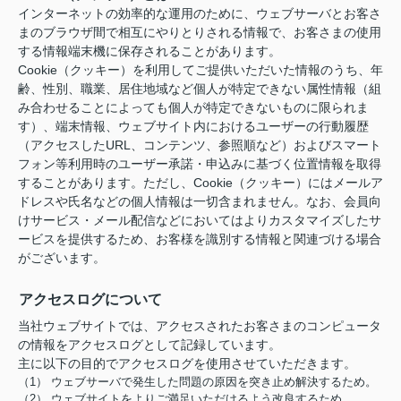
インターネットの効率的な運用のために、ウェブサーバとお客さ
まのブラウザ間で相互にやりとりされる情報で、お客さまの使用
する情報端末機に保存されることがあります。
Cookie（クッキー）を利用してご提供いただいた情報のうち、年
齢、性別、職業、居住地域など個人が特定できない属性情報（組
み合わせることによっても個人が特定できないものに限られま
す）、端末情報、ウェブサイト内におけるユーザーの行動履歴
（アクセスしたURL、コンテンツ、参照順など）およびスマート
フォン等利用時のユーザー承諾・申込みに基づく位置情報を取得
することがあります。ただし、Cookie（クッキー）にはメールア
ドレスや氏名などの個人情報は一切含まれません。なお、会員向
けサービス・メール配信などにおいてはよりカスタマイズしたサ
ービスを提供するため、お客様を識別する情報と関連づける場合
がございます。
アクセスログについて
当社ウェブサイトでは、アクセスされたお客さまのコンピュータ
の情報をアクセスログとして記録しています。
主に以下の目的でアクセスログを使用させていただきます。
（1） ウェブサーバで発生した問題の原因を突き止め解決するため。
（2） ウェブサイトをよりご満足いただけるよう改良するため。