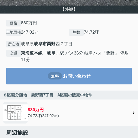
【外観】
830万円
価格
247.02㎡
74.72坪
土地面積
坪数
岐阜県
岐阜市
粟野西
７丁目
所在地
東海道本線
「
岐阜
」駅 バス36分 岐阜バス「粟野」 停歩
交通
11分
お問い合わせ
無料
８区画分譲地 粟野西7丁目 A区画の販売中物件
830万円
74.72坪(247.02㎡)
周辺施設