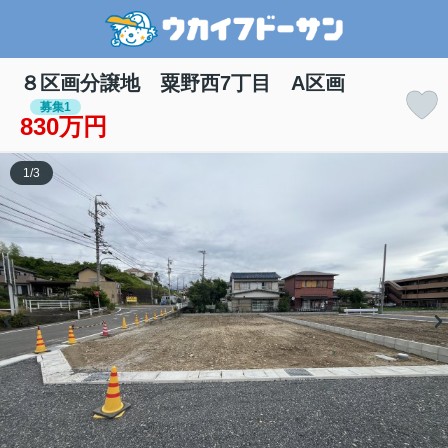
８区画分譲地 粟野西7丁目 A区画
募集1
830万円
1
/
3