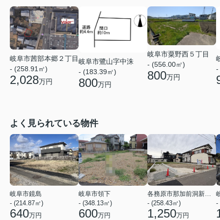
岐阜市粟野西５丁目
岐阜市茜部本郷２丁目
岐阜市鷺山字中洙
- (556.00㎡)
- (258.91㎡)
-
- (183.39㎡)
800
万円
2,028
800
万円
万円
よく見られている物件
岐阜市鏡島
岐阜市領下
各務原市那加前洞新町４丁目
- (214.87㎡)
- (348.13㎡)
- (258.43㎡)
-
640
600
1,250
万円
万円
万円