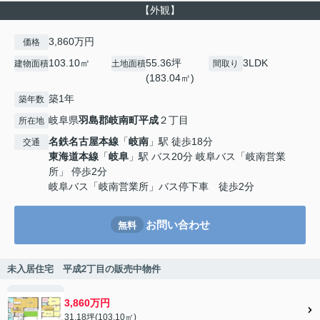
【外観】
3,860万円
価格
103.10㎡
55.36坪
3LDK
建物面積
土地面積
間取り
(183.04㎡)
築1年
築年数
岐阜県
羽島郡岐南町
平成
２丁目
所在地
名鉄名古屋本線
「
岐南
」駅 徒歩18分
交通
東海道本線
「
岐阜
」駅 バス20分 岐阜バス「岐南営業
所」 停歩2分
岐阜バス「岐南営業所」バス停下車 徒歩2分
お問い合わせ
無料
未入居住宅 平成2丁目の販売中物件
3,860万円
31.18坪(103.10㎡)