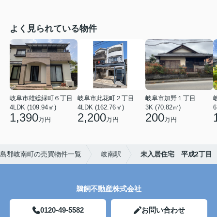
よく見られている物件
岐阜市雄総緑町６丁目
岐阜市此花町２丁目
岐阜市加野１丁目
4LDK (109.94㎡)
4LDK (162.76㎡)
3K (70.82㎡)
6
1,390
2,200
200
万円
万円
万円
島郡岐南町の売買物件一覧
岐南駅
未入居住宅 平成2丁目
鵜飼不動産株式会社
0120-49-5582
お問い合わせ