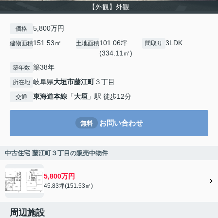
【外観】外観
5,800万円
価格
151.53㎡
101.06坪
3LDK
建物面積
土地面積
間取り
(334.11㎡)
築38年
築年数
岐阜県
大垣市
藤江町
３丁目
所在地
東海道本線
「
大垣
」駅 徒歩12分
交通
お問い合わせ
無料
中古住宅 藤江町３丁目の販売中物件
5,800万円
45.83坪(151.53㎡)
周辺施設