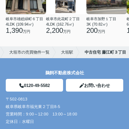
岐阜市雄総緑町６丁目
岐阜市此花町２丁目
岐阜市加野１丁目
4LDK (109.94㎡)
4LDK (162.76㎡)
3K (70.82㎡)
6
1,390
2,200
200
万円
万円
万円
大垣市の売買物件一覧
大垣駅
中古住宅 藤江町３丁目
鵜飼不動産株式会社
0120-49-5582
お問い合わせ
〒502-0813
岐阜県岐阜市福光東２丁目8-5
営業時間：
9:00～12:00 13:00～18:00
定休日：
水曜日