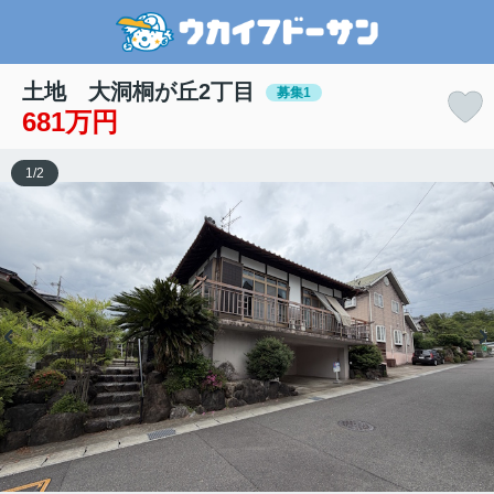
土地 大洞桐が丘2丁目
募集1
681万円
1
/
2