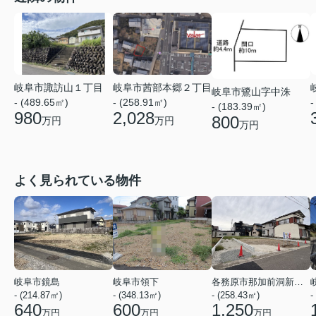
岐阜市茜部本郷２丁目
岐阜市諏訪山１丁目
岐阜市鷺山字中洙
- (258.91㎡)
- (489.65㎡)
-
- (183.39㎡)
2,028
980
800
万円
万円
万円
よく見られている物件
岐阜市鏡島
岐阜市領下
各務原市那加前洞新町４丁目
- (214.87㎡)
- (348.13㎡)
- (258.43㎡)
-
640
600
1,250
万円
万円
万円