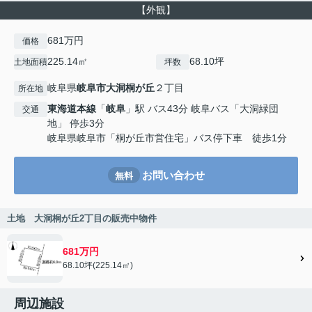
【外観】
681万円
価格
225.14㎡
68.10坪
土地面積
坪数
岐阜県
岐阜市
大洞桐が丘
２丁目
所在地
東海道本線
「
岐阜
」駅 バス43分 岐阜バス「大洞緑団
交通
地」 停歩3分
岐阜県岐阜市「桐が丘市営住宅」バス停下車 徒歩1分
お問い合わせ
無料
土地 大洞桐が丘2丁目の販売中物件
681万円
68.10坪(225.14㎡)
周辺施設