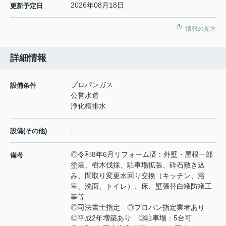
2026年08月18日
更新予定日
情報の見方
詳細情報
プロパンガス
設備条件
公営水道
浄化槽排水
-
設備(その他)
◎令和8年6月リフォーム済：外壁・屋根一部
備考
塗装、樹木伐採、駐車場拡張、砕石敷き込
み、間取り変更水回り交換（キッチン、浴
室、洗面、トイレ）、床、壁張替白蟻防蟻工
事等
◎司法書士指定 ◎プロパン指定業者あり
◎平成2年増築あり ◎駐車場：5台可