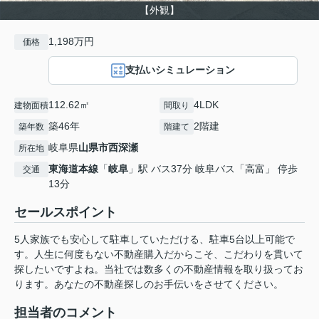
【外観】
1,198万円
価格
支払いシミュレーション
112.62㎡
4LDK
建物面積
間取り
築46年
2階建
築年数
階建て
岐阜県
山県市
西深瀬
所在地
東海道本線
「
岐阜
」駅 バス37分 岐阜バス「高富」 停歩
交通
13分
セールスポイント
5人家族でも安心して駐車していただける、駐車5台以上可能で
す。人生に何度もない不動産購入だからこそ、こだわりを貫いて
探したいですよね。当社では数多くの不動産情報を取り扱ってお
ります。あなたの不動産探しのお手伝いをさせてください。
担当者のコメント