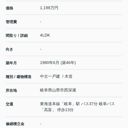
1,198万円
価格
-
管理費
4LDK
間取り / 詳細
-
向き
1980年6月 (築46年)
築年月
中古一戸建 / 木造
種別 / 建物構造
岐阜県
山県市
西深瀬
所在地
東海道本線
「
岐阜
」駅 バス37分 岐阜バス
交通
「高富」 停歩13分
-
修繕積立金