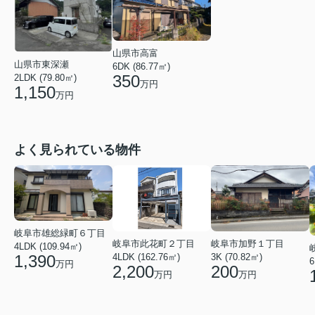
山県市高富
山県市東深瀬
6DK (86.77㎡)
350
2LDK (79.80㎡)
万円
1,150
万円
よく見られている物件
岐阜市雄総緑町６丁目
岐阜市加野１丁目
岐阜市此花町２丁目
4LDK (109.94㎡)
3K (70.82㎡)
1,390
4LDK (162.76㎡)
6
万円
200
2,200
万円
万円