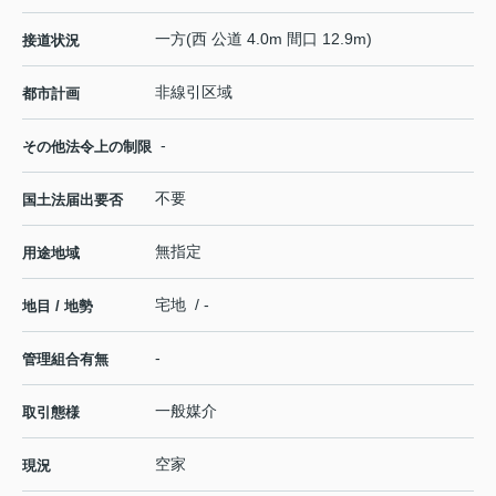
一方(西 公道 4.0m 間口 12.9m)
接道状況
非線引区域
都市計画
-
その他法令上の制限
不要
国土法届出要否
無指定
用途地域
宅地 / -
地目 / 地勢
-
管理組合有無
一般媒介
取引態様
空家
現況