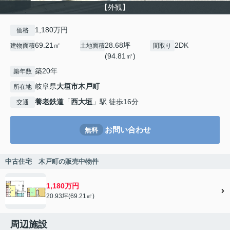
【外観】
1,180万円
価格
69.21㎡
28.68坪
2DK
建物面積
土地面積
間取り
(94.81㎡)
築20年
築年数
岐阜県
大垣市
木戸町
所在地
養老鉄道
「
西大垣
」駅 徒歩16分
交通
お問い合わせ
無料
中古住宅 木戸町の販売中物件
1,180万円
20.93坪(69.21㎡)
周辺施設