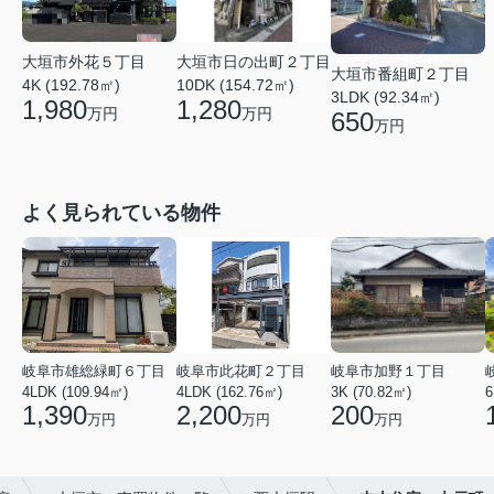
大垣市外花５丁目
大垣市日の出町２丁目
大垣市番組町２丁目
4K (192.78㎡)
10DK (154.72㎡)
3LDK (92.34㎡)
1,980
1,280
万円
万円
650
万円
よく見られている物件
岐阜市雄総緑町６丁目
岐阜市此花町２丁目
岐阜市加野１丁目
4LDK (109.94㎡)
4LDK (162.76㎡)
3K (70.82㎡)
6
1,390
2,200
200
万円
万円
万円