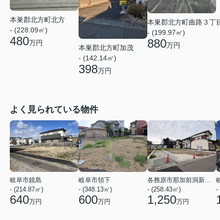
本巣郡北方町北方
本巣郡北方町曲路３丁
- (228.09㎡)
- (199.97㎡)
480
880
万円
万円
本巣郡北方町加茂
- (142.14㎡)
398
万円
よく見られている物件
岐阜市鏡島
岐阜市領下
各務原市那加前洞新町４丁目
- (214.87㎡)
- (348.13㎡)
- (258.43㎡)
-
640
600
1,250
万円
万円
万円