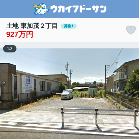
土地 東加茂２丁目
募集1
927万円
1
/
3