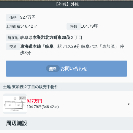
【外観】外観
927万円
価格
346.42㎡
104.79坪
土地面積
坪数
岐阜県
本巣郡北方町
東加茂
２丁目
所在地
東海道本線
「
岐阜
」駅 バス29分 岐阜バス「東加茂」 停
交通
歩3分
お問い合わせ
無料
土地 東加茂２丁目の販売中物件
927万円
104.79坪(346.42㎡)
周辺施設