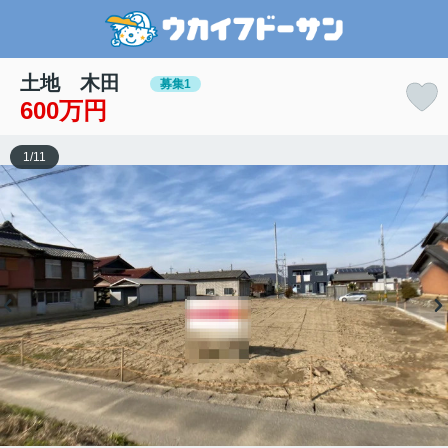
土地 木田
募集1
600万円
1
/
11