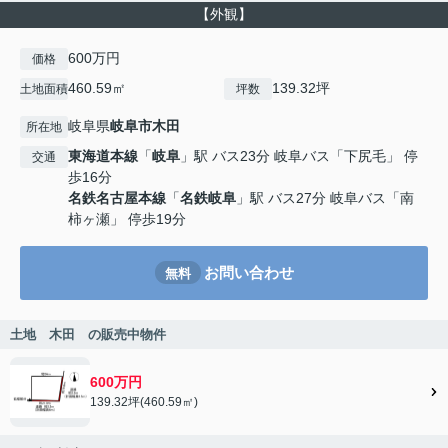
【外観】
600万円
価格
460.59㎡
139.32坪
土地面積
坪数
岐阜県
岐阜市
木田
所在地
東海道本線
「
岐阜
」駅 バス23分 岐阜バス「下尻毛」 停
交通
歩16分
名鉄名古屋本線
「
名鉄岐阜
」駅 バス27分 岐阜バス「南
柿ヶ瀬」 停歩19分
お問い合わせ
無料
土地 木田 の販売中物件
600万円
139.32坪(460.59㎡)