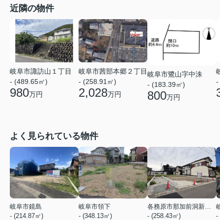
近隣の物件
岐阜市茜部本郷２丁目
岐阜市諏訪山１丁目
岐阜市鷺山字中洙
- (258.91㎡)
- (489.65㎡)
-
- (183.39㎡)
2,028
980
800
万円
万円
万円
よく見られている物件
岐阜市鏡島
岐阜市領下
各務原市那加前洞新町４丁目
- (214.87㎡)
- (348.13㎡)
- (258.43㎡)
-