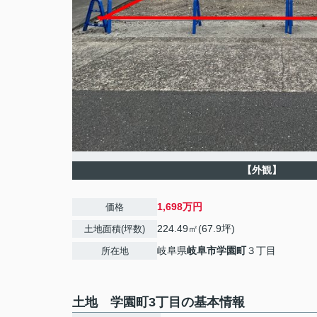
【外観】
1,698万円
価格
224.49㎡(67.9坪)
土地面積(坪数)
岐阜県
岐阜市
学園町
３丁目
所在地
土地 学園町3丁目の基本情報