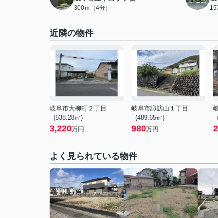
300ｍ（4分）
1
近隣の物件
岐阜市大柳町２丁目
岐阜市諏訪山１丁目
- (538.28㎡)
- (489.65㎡)
-
3,220
980
2
万円
万円
よく見られている物件