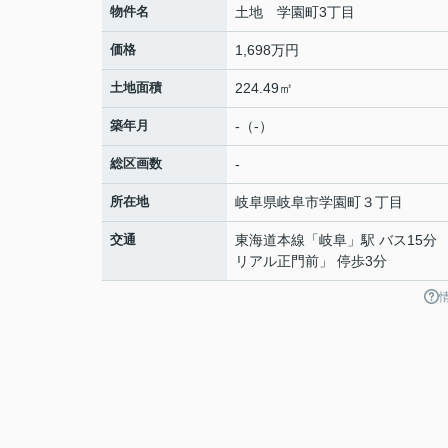
物件名
土地 学園町3丁目
価格
1,698万円
土地面積
224.49㎡
築年月
-（-）
総区画数
-
所在地
岐阜県
岐阜市
学園町
３丁目
交通
東海道本線
「
岐阜
」駅 バス15分
リアル正門前」 停歩3分