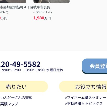
市那加前洞新町４丁目
岐阜市長良
.43㎡)
- (296.61㎡)
0
1,980
万円
万円
120-49-5582
会員登
9:00～12:00 13:00～18:00 水曜日定休
売りたい
お役立ち情報
かいふどーさんの売却
»マイホーム購入セミナー
買実績マップ
»不動産購入トピックス