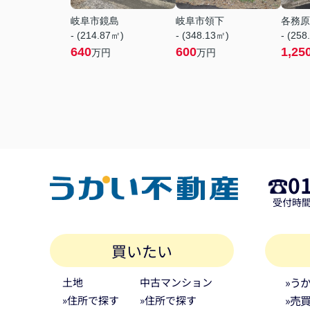
岐阜市鏡島
岐阜市領下
各務原
- (214.87㎡)
- (348.13㎡)
- (258
640
600
1,25
万円
万円
0
受付時間 
買いたい
»う
土地
中古マンション
»売
»住所で探す
»住所で探す