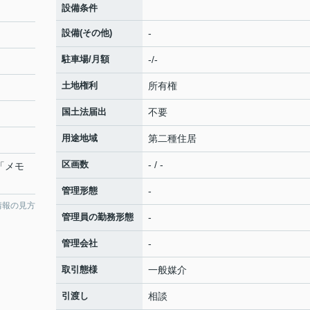
設備条件
設備(その他)
-
駐車場/月額
-/-
土地権利
所有権
国土法届出
不要
用途地域
第二種住居
区画数
- / -
 「メモ
管理形態
-
情報の見方
管理員の勤務形態
-
管理会社
-
取引態様
一般媒介
引渡し
相談