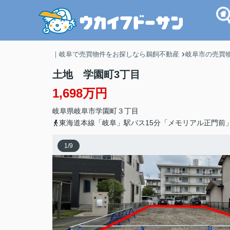
｜岐阜で売買物件をお探しなら鵜飼不動産
岐阜市の売買
土地 学園町3丁目
1,698万円
岐阜県
岐阜市
学園町
３丁目
東海道本線「岐阜」駅バス15分「メモリアル正門前
1
/
9