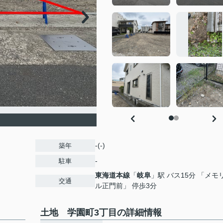
-(-)
築年
-
駐車
東海道本線
「
岐阜
」駅 バス15分 「メモ
交通
ル正門前」 停歩3分
土地 学園町3丁目の詳細情報