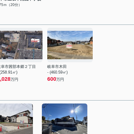
575ｍ（20分）
岐阜市茜部本郷２丁目
岐阜市木田
 (258.91㎡)
- (460.59㎡)
,028
600
万円
万円