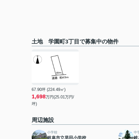
土地 学園町3丁目で募集中の物件
67.90坪 (224.49㎡)
1,698
万円(25.01万円/
坪)
周辺施設
小学校
中
岐阜市立早田小学校
岐