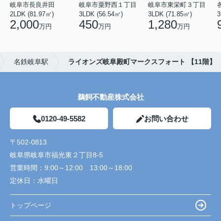
岐阜市長良井田
岐阜市粟野西１丁目
岐阜市東栄町３丁目
2LDK (81.97㎡)
3LDK (56.54㎡)
3LDK (71.85㎡)
3
2,000
450
1,280
万円
万円
万円
名鉄岐阜駅
ライオンズ岐阜殿町マークスフォート 【11階】
鵜飼不動産株式会社
0120-49-5582
お問い合わせ
〒502-0813
岐阜県岐阜市福光東２丁目8-5
営業時間：
9:00～12:00 13:00～18:00
定休日：
水曜日
トップページ