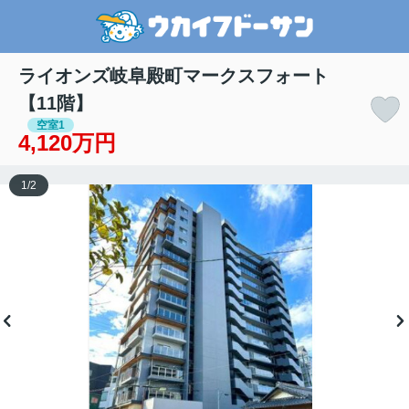
ライオンズ岐阜殿町マークスフォート
【11階】
空室1
4,120万円
1
/
2