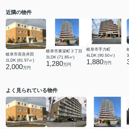
近隣の物件
岐阜市手力町
岐阜市東栄町３丁目
岐阜市長良井田
4LDK (90.50㎡)
3
3LDK (71.85㎡)
2LDK (81.97㎡)
1,880
1,280
万円
万円
2,000
万円
よく見られている物件