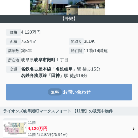
【外観】
4,120万円
価格
75.94㎡
3LDK
面積
間取り
築5年
11階/14階建
築年数
所在階
岐阜県
岐阜市
殿町
１丁目
所在地
名鉄名古屋本線
「
名鉄岐阜
」駅 徒歩15分
交通
名鉄各務原線
「
田神
」駅 徒歩19分
お問い合わせ
無料
ライオンズ岐阜殿町マークスフォート 【11階】の販売中物件
11階
4,120万円
11階 / 22.97坪(75.94㎡)