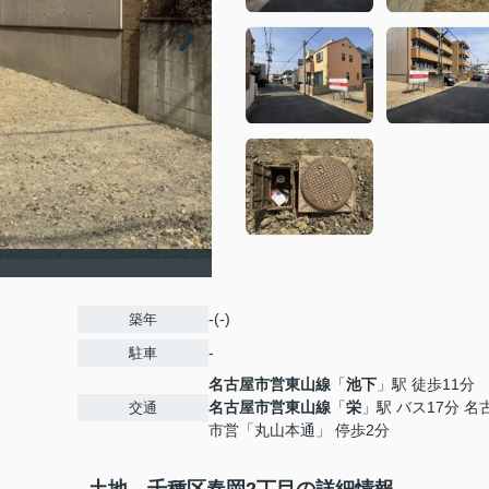
-(-)
築年
-
駐車
名古屋市営東山線
「
池下
」駅 徒歩11分
名古屋市営東山線
「
栄
」駅 バス17分 名
交通
市営「丸山本通」 停歩2分