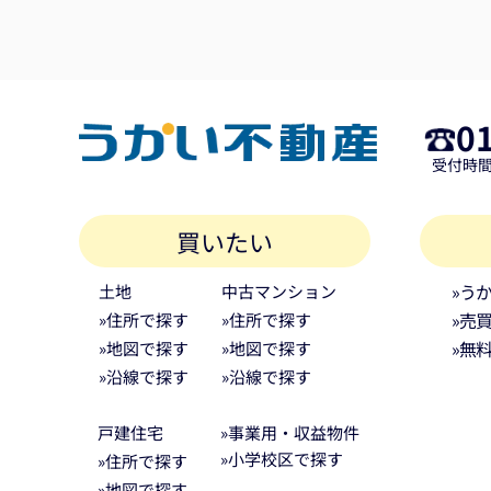
0
受付時間 
買いたい
»う
土地
中古マンション
»売
»住所で探す
»住所で探す
»無
»地図で探す
»地図で探す
»沿線で探す
»沿線で探す
戸建住宅
»事業用・収益物件
»小学校区で探す
»住所で探す
»地図で探す