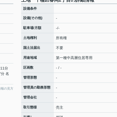
土地 千種区春岡2丁目の詳細情報
設備条件
設備(その他)
-
駐車場/月額
-/-
土地権利
所有権
国土法届出
不要
用途地域
第一種中高層住居専用
区画数
- / -
11分
7分 名
管理形態
-
管理員の勤務形態
-
情報の見方
管理会社
-
取引態様
売主