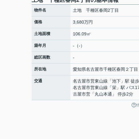
土地 千種区春岡2丁目の基本情報
物件名
土地 千種区春岡2丁目
価格
3,680万円
土地面積
106.09㎡
築年月
-（-）
総区画数
-
所在地
愛知県
名古屋市千種区
春岡
２丁目
交通
名古屋市営東山線
「
池下
」駅 徒歩
名古屋市営東山線
「
栄
」駅 バス1
古屋市営「丸山本通」 停歩2分