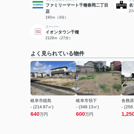
ファミリーマート千種春岡二丁目
名
店
2
193ｍ（3分）
スーパー
イオンタウン千種
2129ｍ（27分）
よく見られている物件
岐阜市鏡島
岐阜市領下
各務原
- (214.87㎡)
- (348.13㎡)
- (258
640
600
1,25
万円
万円