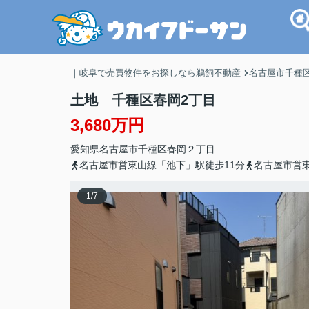
｜岐阜で売買物件をお探しなら鵜飼不動産
名古屋市千種
土地 千種区春岡2丁目
3,680万円
愛知県
名古屋市千種区
春岡
２丁目
名古屋市営東山線「池下」駅徒歩11分
名古屋市営
1
/
7