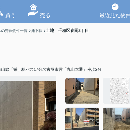
買う
売る
最近見た物
土地 千種区春岡2丁目
区の売買物件一覧
池下駅
東山線「栄」駅バス17分名古屋市営「丸山本通」停歩2分