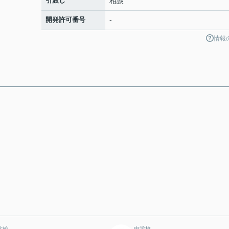
引渡し
相談
開発許可番号
-
情報
学校
中学校