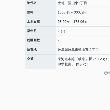
物件名
土地 鷺山東2丁目
価格
150万円～300万円
土地面積
98.90㎡～178.06㎡
築年月
-（-）
総区画数
-
所在地
岐阜県
岐阜市
鷺山東
２丁目
交通
東海道本線
「
岐阜
」駅 バス23分
中学校南」 停歩2分