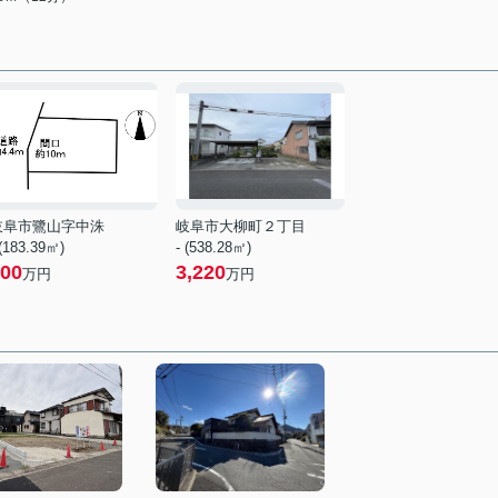
岐阜市鷺山字中洙
岐阜市大柳町２丁目
 (183.39㎡)
- (538.28㎡)
00
3,220
万円
万円