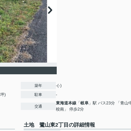
-(-)
築年
6坪)
-
駐車
東海道本線
「
岐阜
」駅 バス23分 「青山
交通
校南」 停歩2分
土地 鷺山東2丁目の詳細情報