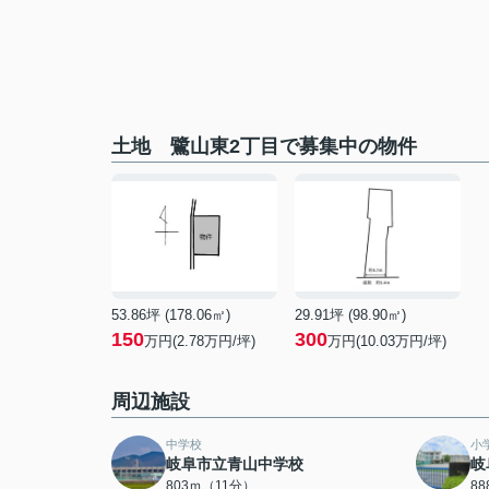
土地 鷺山東2丁目で募集中の物件
53.86坪 (178.06㎡)
29.91坪 (98.90㎡)
150
300
万円(2.78万円/坪)
万円(10.03万円/坪)
周辺施設
中学校
小
岐阜市立青山中学校
岐
803ｍ（11分）
8