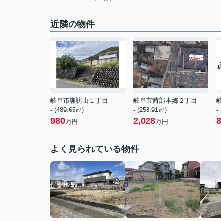
近隣の物件
岐阜市諏訪山１丁目
岐阜市茜部本郷２丁目
- (489.65㎡)
- (258.91㎡)
-
980
2,028
8
万円
万円
よく見られている物件