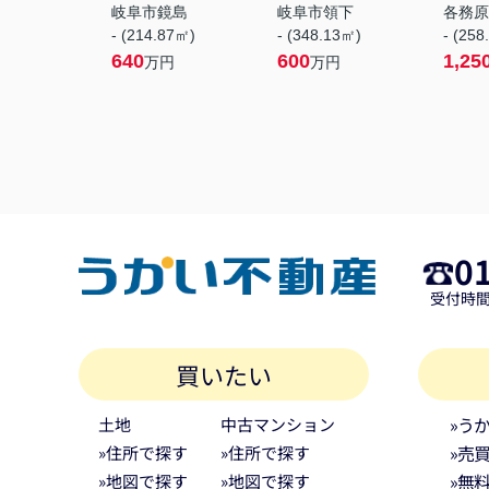
岐阜市鏡島
岐阜市領下
各務原
- (214.87㎡)
- (348.13㎡)
- (258
640
600
1,25
万円
万円
0
受付時間 
買いたい
»う
土地
中古マンション
»売
»住所で探す
»住所で探す
»無
»地図で探す
»地図で探す