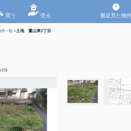
買う
売る
最近見た物
土地 鷺山東2丁目
物件一覧
歩2分