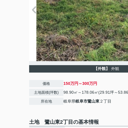
【外観】
外観
150万円～300万円
価格
98.90㎡～178.06㎡(29.91坪～53.8
土地面積(坪数)
岐阜県
岐阜市
鷺山東
２丁目
所在地
土地 鷺山東2丁目の基本情報