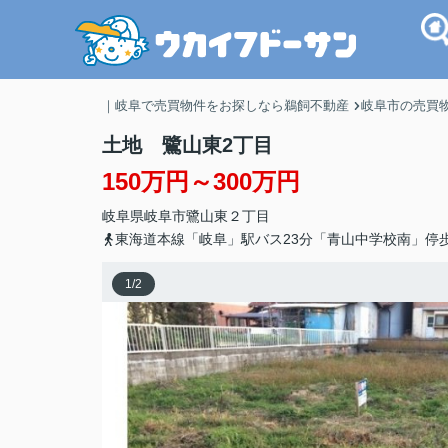
｜岐阜で売買物件をお探しなら鵜飼不動産
岐阜市の売買
土地 鷺山東2丁目
150万円～300万円
岐阜県
岐阜市
鷺山東
２丁目
東海道本線「岐阜」駅バス23分「青山中学校南」停
1
/
2