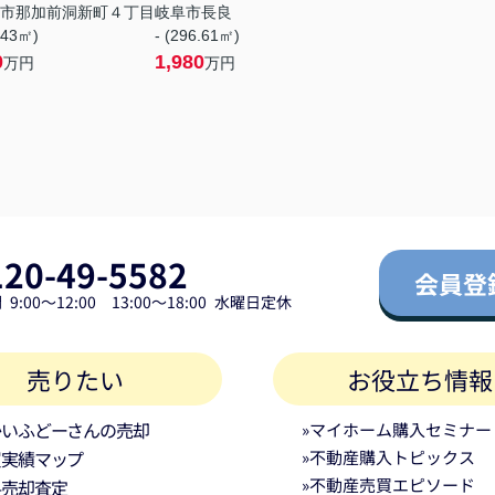
市那加前洞新町４丁目
岐阜市長良
.43㎡)
- (296.61㎡)
0
1,980
万円
万円
120-49-5582
会員登
9:00～12:00 13:00～18:00 水曜日定休
売りたい
お役立ち情報
かいふどーさんの売却
»マイホーム購入セミナー
買実績マップ
»不動産購入トピックス
»不動産売買エピソード
料売却査定