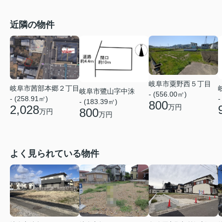
近隣の物件
岐阜市粟野西５丁目
岐阜市茜部本郷２丁目
岐阜市鷺山字中洙
- (556.00㎡)
- (258.91㎡)
-
- (183.39㎡)
800
万円
2,028
800
万円
万円
よく見られている物件