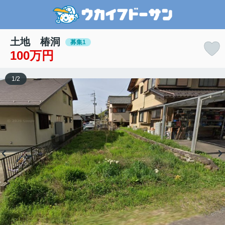
土地 椿洞
募集1
100万円
1
/
2