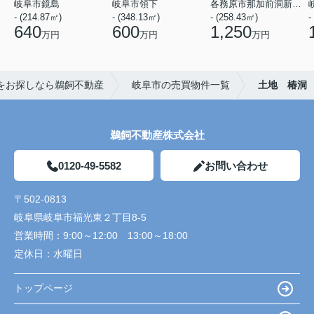
岐阜市鏡島
岐阜市領下
各務原市那加前洞新町４丁目
- (214.87㎡)
- (348.13㎡)
- (258.43㎡)
-
640
600
1,250
万円
万円
万円
をお探しなら鵜飼不動産
岐阜市の売買物件一覧
土地 椿洞
鵜飼不動産株式会社
0120-49-5582
お問い合わせ
〒502-0813
岐阜県岐阜市福光東２丁目8-5
営業時間：
9:00～12:00 13:00～18:00
定休日：
水曜日
トップページ