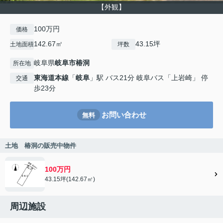
【外観】
100万円
価格
142.67㎡
43.15坪
土地面積
坪数
岐阜県
岐阜市
椿洞
所在地
東海道本線
「
岐阜
」駅 バス21分 岐阜バス「上岩崎」 停
交通
歩23分
お問い合わせ
無料
土地 椿洞の販売中物件
100万円
43.15坪(142.67㎡)
周辺施設