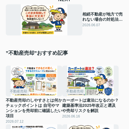
相続不動産が地方で売
れない場合の対処法
は？空き家化を防ぐ具
2026.06.07
体的な進め方を解説
”不動産売却”おすすめ記事
不動産売却
不動産売却
不動産売却のしやすさとは何か
カーポートは違法になるのか？
チェックポイントは 自宅やマ
建築基準法2025年改正と遡及
ンションを売却前に確認したい
や売却リスクを解説
項目
2026.06.16
2026.07.12