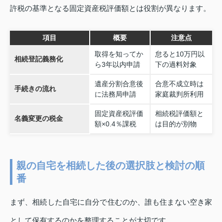
許税の基準となる固定資産税評価額とは役割が異なります。
項目
概要
注意点
取得を知ってか
怠ると10万円以
相続登記義務化
ら3年以内申請
下の過料対象
遺産分割合意後
合意不成立時は
手続きの流れ
に法務局申請
家庭裁判所利用
固定資産税評価
相続税評価額と
名義変更の税金
額×0.4％課税
は目的が別物
親の自宅を相続した後の選択肢と検討の順
番
まず、相続した自宅に自分で住むのか、誰も住まない空き家
として保有するのかを整理することが大切です。