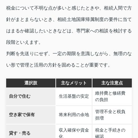
税金について不明な点が多いと感じたときや、相続人間で方
針がまとまらないとき、相続土地国庫帰属制度の要件に当て
はまるか確認したいときなどは、専門家への相談を検討する
段階といえます。
判断を先送りにせず、一定の期限を意識しながら、無理のな
い形で管理と活用の方針を固めることが重要です。
選択肢
主なメリット
主な注意点
維持費と修繕費
自分で住む
生活基盤の安定
の負担
管理不全と税負
空き家で保有
将来利用の余地
担増
収入確保や資金
税金と手続きの
貸す・売る
化
確認