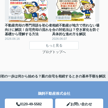
不動産売却
不動産売却
不動産売却の専門用語を初心者
相続不動産が地方で売れない場
向けに解説！自宅売却の流れを
合の対処法は？空き家化を防ぐ
基礎から理解する方法
具体的な進め方を解説
2026.06.16
2026.06.07
もっと見る
ブログトップへ
最初の一歩は何から始める？親の自宅を相続するときの基本手順を解説
鵜飼不動産株式会社
0120-49-5582
お問い合わせ