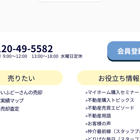
で
とうございました。（2026/7）
120-49-5582
会員登
9:00～12:00 13:00～18:00 水曜日定休
売りたい
お役立ち情報
かいふどーさんの売却
»マイホーム購入セミナー
買実績マップ
»不動産購入トピックス
»不動産売買エピソード
料売却査定
»不動産用語
»お客様の声
»仲介最前線（スタッフブ
»どりげな毎日（スタッフ