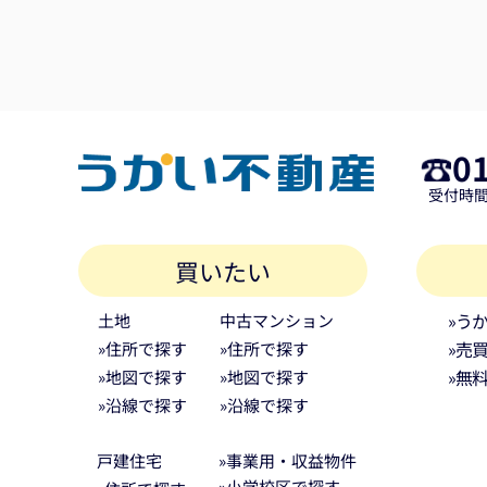
居住している当方にとって大変心強かった
す。ありがとうございました。（2026/7）
0
受付時間 
買いたい
»う
土地
中古マンション
»売
»住所で探す
»住所で探す
»無
»地図で探す
»地図で探す
»沿線で探す
»沿線で探す
戸建住宅
»事業用・収益物件
»小学校区で探す