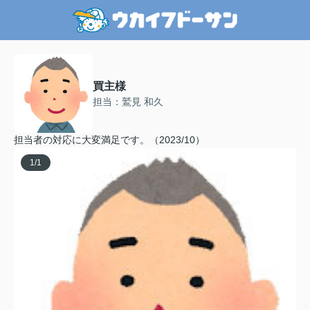
買主様
担当：鷲見 和久
担当者の対応に大変満足です。（2023/10）
1
/
1