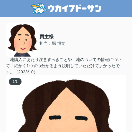
買主様
担当：堀 博文
土地購入にあたり注意すべきことや土地のついての情報につい
て、細かく1つずつ分かるよう説明していただけてよかったで
す。（2023/10）
1
/
1