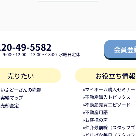
で
とうございました。（2026/7）
120-49-5582
会員登
9:00～12:00 13:00～18:00 水曜日定休
売りたい
お役立ち情報
かいふどーさんの売却
»マイホーム購入セミナー
買実績マップ
»不動産購入トピックス
»不動産売買エピソード
料売却査定
»不動産用語
»お客様の声
»仲介最前線（スタッフブ
»どりげな毎日（スタッフ