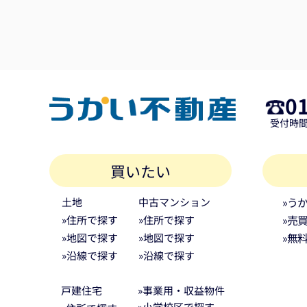
居住している当方にとって大変心強かった
す。ありがとうございました。（2026/7）
0
受付時間 
買いたい
»う
土地
中古マンション
»売
»住所で探す
»住所で探す
»無
»地図で探す
»地図で探す
»沿線で探す
»沿線で探す
戸建住宅
»事業用・収益物件
»小学校区で探す