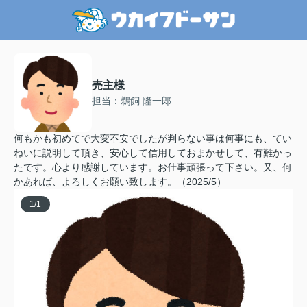
売主様
担当：鵜飼 隆一郎
何もかも初めてで大変不安でしたが判らない事は何事にも、てい
ねいに説明して頂き、安心して信用しておまかせして、有難かっ
たです。心より感謝しています。お仕事頑張って下さい。又、何
かあれば、よろしくお願い致します。（2025/5）
1
/
1