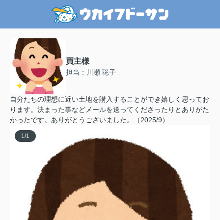
買主様
担当：川瀬 聡子
自分たちの理想に近い土地を購入することができ嬉しく思ってお
ります。決まった事などメールを送ってくださったりとありがた
かったです。ありがとうございました。（2025/9）
1
/
1