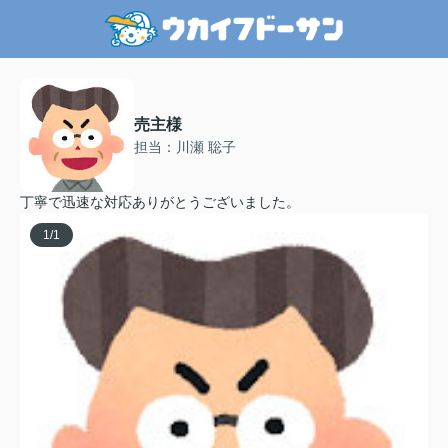
売主様
担当：川瀬 聡子
丁寧で迅速な対応ありがとうございました。
1
/
1