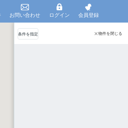
件
お問い合わせ
ログイン
会員登録
物件を閉じる
条件を指定