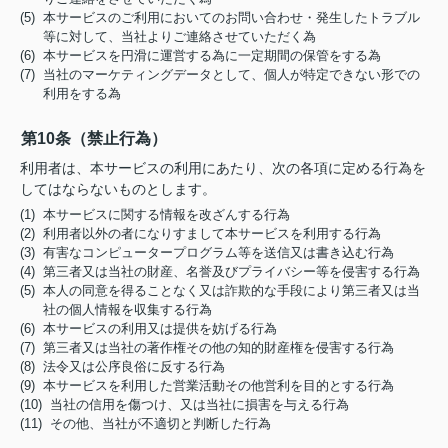
(5) 本サービスのご利用においてのお問い合わせ・発生したトラブル
等に対して、当社よりご連絡させていただく為
(6) 本サービスを円滑に運営する為に一定期間の保管をする為
(7) 当社のマーケティングデータとして、個人が特定できない形での
利用をする為
第10条（禁止行為）
利用者は、本サービスの利用にあたり、次の各項に定める行為を
してはならないものとします。
(1) 本サービスに関する情報を改ざんする行為
(2) 利用者以外の者になりすまして本サービスを利用する行為
(3) 有害なコンピュータープログラム等を送信又は書き込む行為
(4) 第三者又は当社の財産、名誉及びプライバシー等を侵害する行為
(5) 本人の同意を得ることなく又は詐欺的な手段により第三者又は当
社の個人情報を収集する行為
(6) 本サービスの利用又は提供を妨げる行為
(7) 第三者又は当社の著作権その他の知的財産権を侵害する行為
(8) 法令又は公序良俗に反する行為
(9) 本サービスを利用した営業活動その他営利を目的とする行為
(10) 当社の信用を傷つけ、又は当社に損害を与える行為
(11) その他、当社が不適切と判断した行為