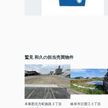
鷲見 和久の担当売買物件
本巣郡北方町曲路３丁目
岐阜市日置江３丁目