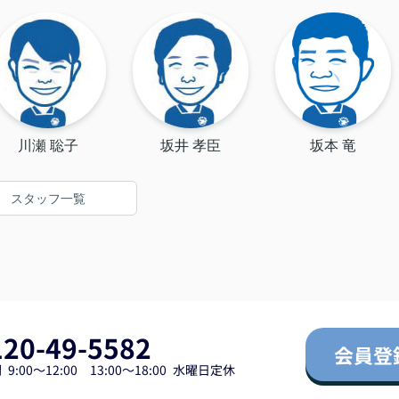
測量
に土地を売却することが
家の
でき、とても感謝してい
く、
ます。ありがとうござい
まれ
ました！（2026/7）
こと
。あ
た。
川瀬 聡子
坂井 孝臣
坂本 竜
スタッフ一覧
120-49-5582
会員登
9:00～12:00 13:00～18:00 水曜日定休