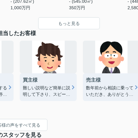
- (207.62㎡)
- (545.00㎡)
- (4
1,000
万円
350
万円
2,58
もっと見る
担当したお客様
買主様
売主様
する
難しい説明など簡単に説
数年前から相談に乗って
停の
明して下さり、スピーデ
いただき、ありがとうご
却の
ィーに終えることができ
ざいました。売却まで、
だ
ました。（2026/7）
こちらの事情で時間がか
た
かりましたが、その都度
地も
丁寧に対応していただ
客様の声をすべて見る
形で
き、安心してお任せする
てく
ことができました。無事
のスタッフを見る