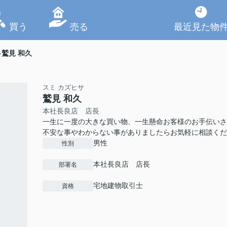
買う
売る
最近見た物
鷲見 和久
スミ カズヒサ
鷲見 和久
本社長良店 店長
一生に一度の大きな買い物、一生懸命お客様のお手伝いさ
不安な事やわからない事がありましたらお気軽に相談くだ
男性
性別
本社長良店 店長
部署名
宅地建物取引士
資格