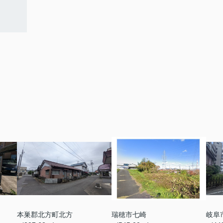
本巣郡北方町北方
瑞穂市七崎
岐阜