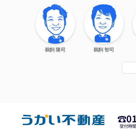
ださり、しっかりと
もしていただき、隣
人とのトラブルもな
解体屋さんにもめぐ
て、無事売却できた
を感謝しております
りがとうございまし
（2026/7）
鵜飼 隆司
鵜飼 智司
0
受付時間 