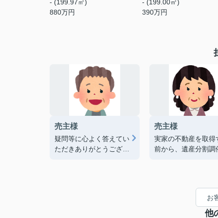
- (199.97㎡)
- (199.00㎡)
880
万円
390
万円
売主様
売主様
疑問等に心よく答えてい
実家の不動産を取得
ただきありがとうござい
前から、遺産分割調
ました。丁寧に対応して
為に、何度か処分売
いただき大変助かりまし
見積もりをしていた
た。（2026/7）
き、実際、売却にあ
り、間口も狭く、土
お
小さいのに一番良い
良い買主様を紹介し
他