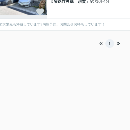
名鉄竹鼻線
「
須賀
」駅 徒歩4分
で太陽光も塔載しています♪内覧予約、お問合せお待ちしています！
1