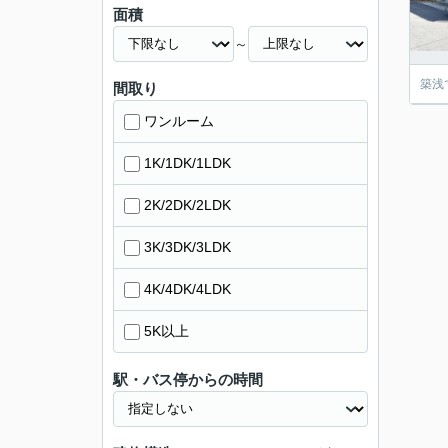
面積
～
築浅
間取り
ワンルーム
1K/1DK/1LDK
2K/2DK/2LDK
3K/3DK/3LDK
4K/4DK/4LDK
5K以上
駅・バス停からの時間