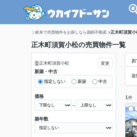
正木町須賀小
｜岐阜で売買物件をお探しなら鵜飼不動産
正木町須賀小松の売買物件一覧
お
正木町須賀小松
変更
新築・中古
粟
指定しない
新築
中古
価格
1
件
～
築年数