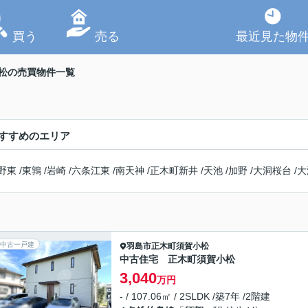
買う
売る
最近見た物
松の売買物件一覧
すすめのエリア
野東
/
東鶉
/
岩崎
/
六条江東
/
南天神
/
正木町新井
/
天池
/
加野
/
大洞桜台
/
大
中古一戸建
羽島市
正木町須賀小松
中古住宅 正木町須賀小松
3,040
万円
- / 107.06㎡ / 2SLDK /築7年 /2階建