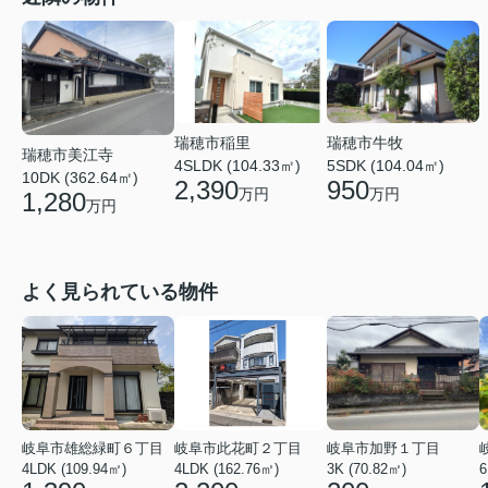
瑞穂市稲里
瑞穂市牛牧
瑞穂市美江寺
4SLDK (104.33㎡)
5SDK (104.04㎡)
10DK (362.64㎡)
2,390
950
万円
万円
1,280
万円
よく見られている物件
岐阜市雄総緑町６丁目
岐阜市此花町２丁目
岐阜市加野１丁目
4LDK (109.94㎡)
4LDK (162.76㎡)
3K (70.82㎡)
6