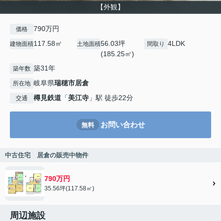
【外観】
790万円
価格
117.58㎡
56.03坪
4LDK
建物面積
土地面積
間取り
(185.25㎡)
築31年
築年数
岐阜県
瑞穂市
居倉
所在地
樽見鉄道
「
美江寺
」駅 徒歩22分
交通
お問い合わせ
無料
中古住宅 居倉の販売中物件
790万円
35.56坪(117.58㎡)
周辺施設