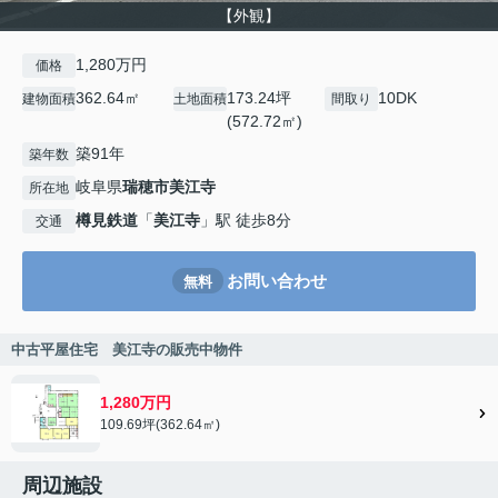
【外観】
1,280万円
価格
362.64㎡
173.24坪
10DK
建物面積
土地面積
間取り
(572.72㎡)
築91年
築年数
岐阜県
瑞穂市
美江寺
所在地
樽見鉄道
「
美江寺
」駅 徒歩8分
交通
お問い合わせ
無料
中古平屋住宅 美江寺の販売中物件
1,280万円
109.69坪(362.64㎡)
周辺施設