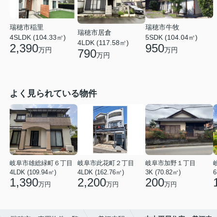
瑞穂市稲里
瑞穂市牛牧
瑞穂市居倉
4SLDK (104.33㎡)
5SDK (104.04㎡)
4LDK (117.58㎡)
2,390
950
万円
万円
790
万円
よく見られている物件
岐阜市雄総緑町６丁目
岐阜市此花町２丁目
岐阜市加野１丁目
4LDK (109.94㎡)
4LDK (162.76㎡)
3K (70.82㎡)
6
1,390
2,200
200
万円
万円
万円