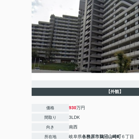
【外観】
930
万円
価格
3LDK
間取り
南西
向き
岐阜県
各務原市
鵜沼山崎町
６丁目
所在地