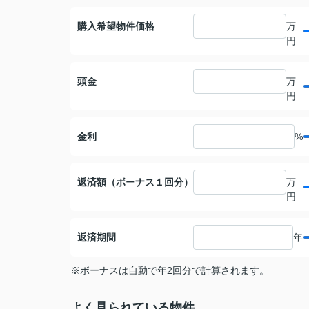
購入希望物件価格
万
円
頭金
万
円
金利
%
返済額（ボーナス１回分）
万
円
返済期間
年
※ボーナスは自動で年2回分で計算されます。
よく見られている物件