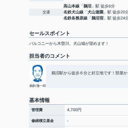
高山本線
「
鵜沼
」駅 徒歩6分
名鉄犬山線
「
犬山遊園
」駅 徒歩20
交通
名鉄各務原線
「
鵜沼宿
」駅 徒歩24
セールスポイント
バルコニーから木曽川、犬山城が望めます！
担当者のコメント
鵜沼駅から徒歩６分と好立地です！部屋か
鵜飼 隆一郎
基本情報
4,700円
管理費
-
修繕積立基金