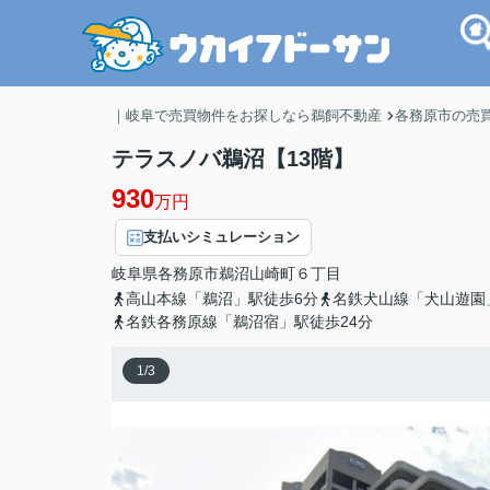
｜岐阜で売買物件をお探しなら鵜飼不動産
各務原市の売
テラスノバ鵜沼【13階】
930
万円
支払いシミュレーション
岐阜県
各務原市
鵜沼山崎町
６丁目
高山本線「鵜沼」駅徒歩6分
名鉄犬山線「犬山遊園
名鉄各務原線「鵜沼宿」駅徒歩24分
1
/
3