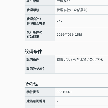
一般媒介
取引態様
管理会社に全部委託
管理形態
管理会社 /
- / -
管理組合有無
取引条件の
2026年08月18日
有効期限
設備条件
設備条件
都市ガス / 公営水道 / 公共下水
設備(その他)
-
その他
98316501
物件番号
-
建築確認番号