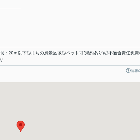
限：20ｍ以下◎まちの風景区域◎ペット可(規約あり)◎不適合責任免責
り
情報