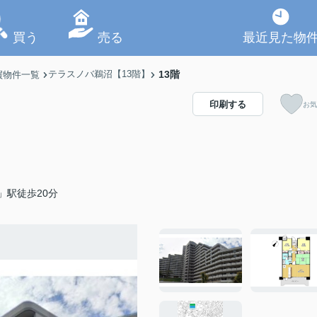
買う
売る
最近見た物
テラスノバ鵜沼【13階】
13階
買物件一覧
印刷する
お気
」駅徒歩20分