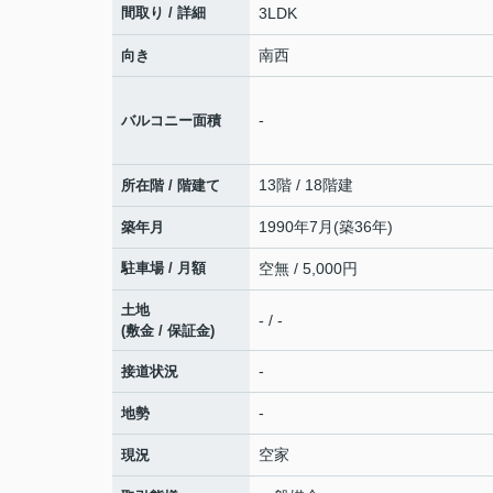
間取り / 詳細
3LDK
南西
向き
-
バルコニー面積
13階 / 18階建
所在階 / 階建て
1990年7月(築36年)
築年月
駐車場 / 月額
空無 / 5,000円
土地
- / -
(敷金 / 保証金)
-
接道状況
-
地勢
空家
現況