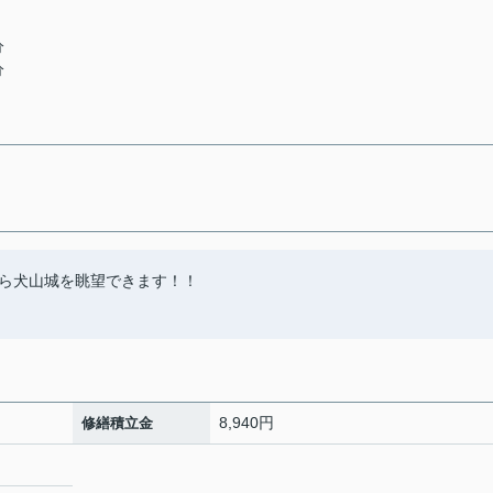
分
分
ら犬山城を眺望できます！！
8,940円
修繕積立金