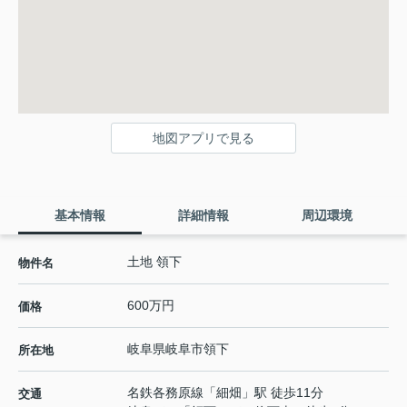
地図アプリで見る
基本情報
詳細情報
周辺環境
土地 領下
物件名
600万円
価格
岐阜県
岐阜市
領下
所在地
名鉄各務原線
「
細畑
」駅 徒歩11分
交通