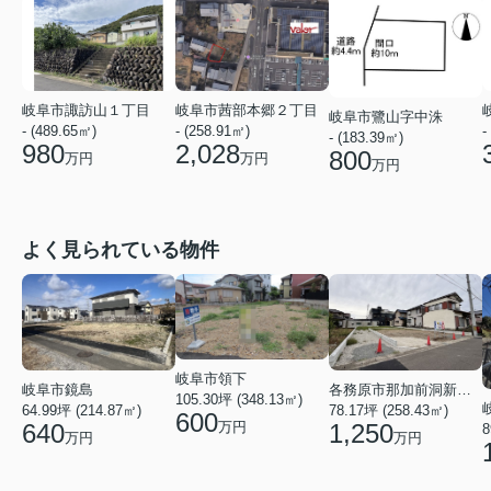
岐阜市茜部本郷２丁目
岐阜市諏訪山１丁目
岐阜市鷺山字中洙
- (258.91㎡)
- (489.65㎡)
-
- (183.39㎡)
2,028
980
800
万円
万円
万円
よく見られている物件
岐阜市領下
岐阜市鏡島
各務原市那加前洞新町４丁目
105.30坪 (348.13㎡)
64.99坪 (214.87㎡)
78.17坪 (258.43㎡)
600
640
1,250
万円
8
万円
万円