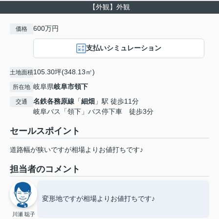
【外観】外観
600万円
価格
支払いシミュレーション
105.30坪(348.13㎡)
土地面積
岐阜県
岐阜市
領下
所在地
名鉄各務原線
「
細畑
」駅 徒歩11分
交通
岐阜バス「領下」バス停下車 徒歩3分
セールスポイント
道路幅が狭いですが相場よりお値打ちです♪
担当者のコメント
変形地ですが相場よりお値打ちです♪
川瀬 聡子