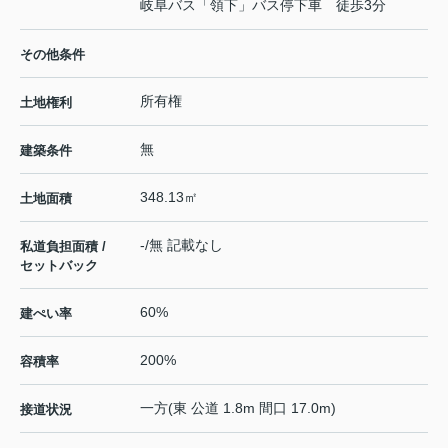
岐阜バス「領下」バス停下車 徒歩3分
その他条件
所有権
土地権利
無
建築条件
348.13㎡
土地面積
-/無 記載なし
私道負担面積 /
セットバック
60%
建ぺい率
200%
容積率
一方(東 公道 1.8m 間口 17.0m)
接道状況