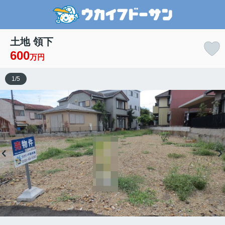
土地 領下
600
万円
1
/
5