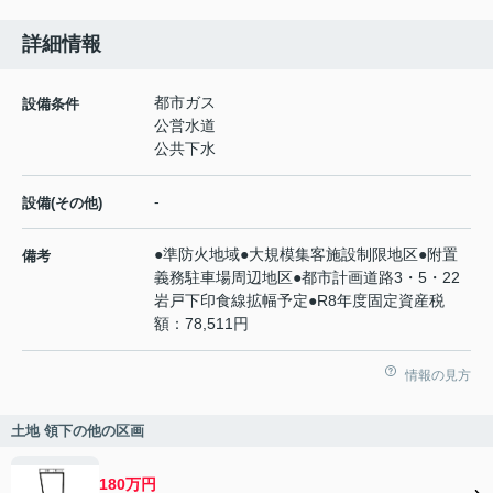
詳細情報
都市ガス
設備条件
公営水道
公共下水
-
設備(その他)
●準防火地域●大規模集客施設制限地区●附置
備考
義務駐車場周辺地区●都市計画道路3・5・22
岩戸下印食線拡幅予定●R8年度固定資産税
額：78,511円
情報の見方
土地 領下の他の区画
180万円