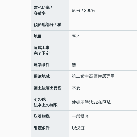
建ぺい率 /
60% / 200%
容積率
-
傾斜地部分面積
宅地
地目
造成工事
-
完了予定
無
建築条件
第二種中高層住居専用
用途地域
不要
国土法届出要否
その他
建築基準法22条区域
法令上の制限
一般媒介
取引態様
現況渡
引渡条件