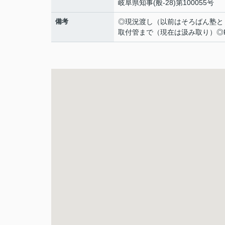
岐阜県知事(般-28)第100055号
備考
◎現況渡し（以前はそろばん塾と
取付管まで（現在は汲み取り）◎R