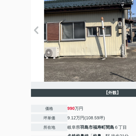
【外観】
990
万円
価格
9.12万円(108.59坪)
坪単価
岐阜県
羽島市
福寿町間島
６丁目
所在地