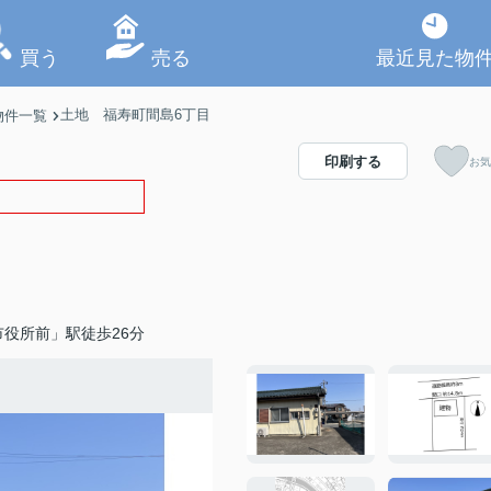
買う
売る
最近見た物
土地 福寿町間島6丁目
物件一覧
印刷する
お気
役所前」駅徒歩26分