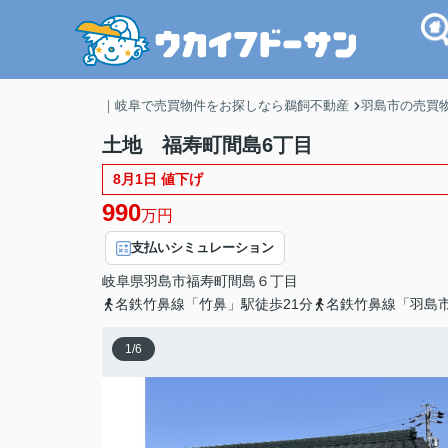
｜岐阜で売買物件をお探しなら鵜飼不動産
羽島市の売買
土地 福寿町間島6丁目
8月1日 値下げ
990
万円
支払いシミュレーション
岐阜県
羽島市
福寿町間島
６丁目
名鉄竹鼻線「竹鼻」駅徒歩21分
名鉄竹鼻線「羽島市
1
/
6