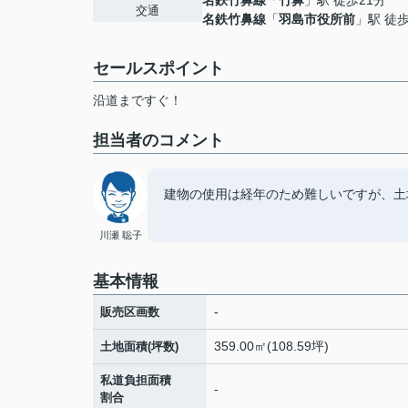
名鉄竹鼻線
「
竹鼻
」駅 徒歩21分
交通
名鉄竹鼻線
「
羽島市役所前
」駅 徒歩
セールスポイント
沿道まですぐ！
担当者のコメント
建物の使用は経年のため難しいですが、土
川瀬 聡子
基本情報
-
販売区画数
359.00㎡(108.59坪)
土地面積(坪数)
私道負担面積
-
割合