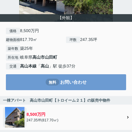
【外観】
8,500万円
価格
817.70㎡
247.35坪
建物面積
坪数
築25年
築年数
岐阜県
高山市
山田町
所在地
高山本線
「
高山
」駅 徒歩37分
交通
お問い合わせ
無料
一棟アパート 高山市山田町【トロイーム２１】の販売中物件
8,500万円
247.35坪(817.70㎡)