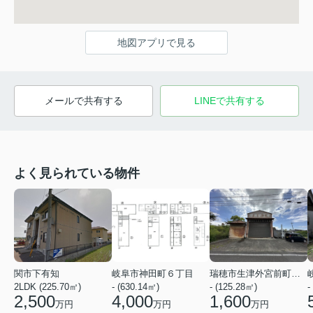
地図アプリで見る
メールで共有する
LINEで共有する
よく見られている物件
関市下有知
岐阜市神田町６丁目
瑞穂市生津外宮前町１丁目
2LDK (225.70㎡)
- (630.14㎡)
- (125.28㎡)
-
2,500
4,000
1,600
万円
万円
万円