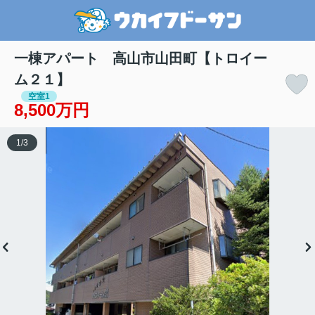
一棟アパート 高山市山田町【トロイー
ム２１】
空室1
8,500万円
1
/
3