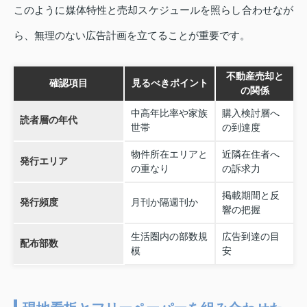
このように媒体特性と売却スケジュールを照らし合わせなが
ら、無理のない広告計画を立てることが重要です。
不動産売却と
確認項目
見るべきポイント
の関係
中高年比率や家族
購入検討層へ
読者層の年代
世帯
の到達度
物件所在エリアと
近隣在住者へ
発行エリア
の重なり
の訴求力
掲載期間と反
発行頻度
月刊か隔週刊か
響の把握
生活圏内の部数規
広告到達の目
配布部数
模
安