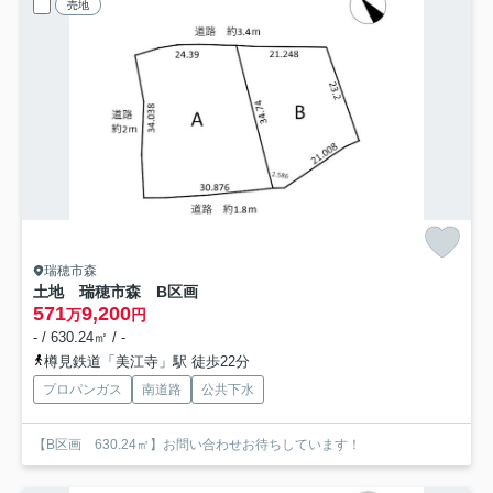
売地
瑞穂市森
土地 瑞穂市森 B区画
571
9,200
万
円
- / 630.24㎡ / -
樽見鉄道「美江寺」駅 徒歩22分
プロパンガス
南道路
公共下水
【B区画 630.24㎡】お問い合わせお待ちしています！