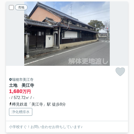
売地
瑞穂市美江寺
土地 美江寺
1,680
万円
- / 572.72㎡ / -
樽見鉄道「美江寺」駅 徒歩8分
浄化槽排水
小学校すぐ！お問い合わせお待ちしています♪