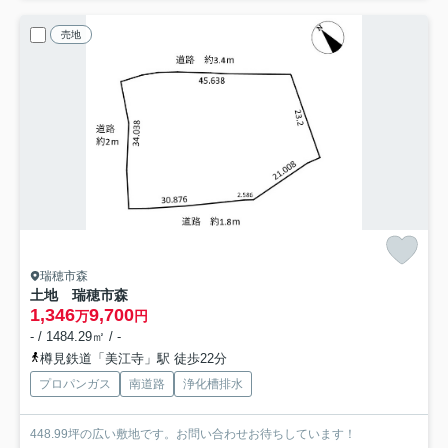
売地
瑞穂市森
土地 瑞穂市森
1,346
9,700
万
円
- / 1484.29㎡ / -
樽見鉄道「美江寺」駅 徒歩22分
プロパンガス
南道路
浄化槽排水
448.99坪の広い敷地です。お問い合わせお待ちしています！