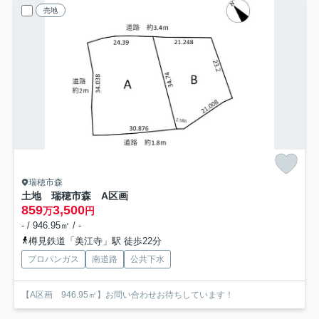
売地
瑞穂市森
土地 瑞穂市森 A区画
859
3,500
万
円
- / 946.95㎡ / -
樽見鉄道「美江寺」駅 徒歩22分
プロパンガス
南道路
公共下水
【A区画 946.95㎡】お問い合わせお待ちしています！