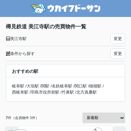
樽見鉄道 美江寺駅の売買物件一覧
美江寺駅
変更
条件から探す
変更
おすすめの駅
岐阜駅
/
大垣駅
/
関駅
/
名鉄岐阜駅
/
関口駅
/
穂積駅
/
西岐阜駅
/
羽島市役所前駅
/
竹鼻駅
/
北方真桑駅
7
件（会員物件 3件）