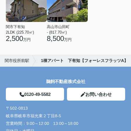
関市下有知
高山市山田町
2LDK (225.70㎡)
- (817.70㎡)
2,500
8,500
万円
万円
関市役所前駅
1棟アパート 下有知【フォーレスフラッツA】
鵜飼不動産株式会社
0120-49-5582
お問い合わせ
〒502-0813
岐阜県岐阜市福光東２丁目8-5
営業時間：
9:00～12:00 13:00～18:00