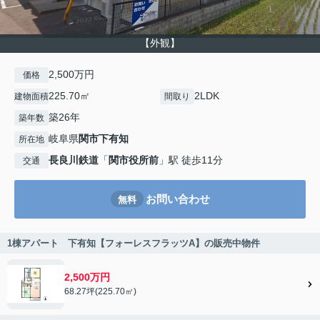
【外観】
2,500万円
価格
225.70㎡
2LDK
建物面積
間取り
築26年
築年数
岐阜県
関市
下有知
所在地
長良川鉄道
「
関市役所前
」駅 徒歩11分
交通
お問い合わせ
無料
1棟アパート 下有知【フォーレスフラッツA】の販売中物件
2,500万円
68.27坪(225.70㎡)