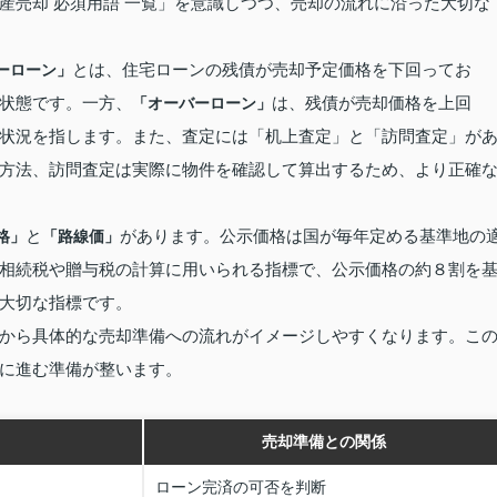
産売却 必須用語 一覧」を意識しつつ、売却の流れに沿った大切な
とは、住宅ローンの残債が売却予定価格を下回ってお
ーローン」
状態です。一方、
は、残債が売却価格を上回
「オーバーローン」
状況を指します。また、査定には「机上査定」と「訪問査定」が
方法、訪問査定は実際に物件を確認して算出するため、より正確
と
があります。公示価格は国が毎年定める基準地の
格」
「路線価」
相続税や贈与税の計算に用いられる指標で、公示価格の約８割を
大切な指標です。
から具体的な売却準備への流れがイメージしやすくなります。こ
に進む準備が整います。
売却準備との関係
ローン完済の可否を判断