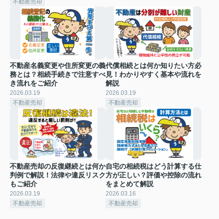
不動産売却
不動産名義変更や住所変更の義
代償相続とは何か知りたい方必
務とは？相続手続きで注意すべ
見！わかりやすく基本や流れを
き流れをご紹介
解説
2026.03.19
2026.03.19
不動産売却
不動産売却
不動産売却の反復継続とは何か
自宅の相続税はどう計算する仕
判例で解説！法律や違反リスク
方が正しい？評価や控除の流れ
もご紹介
をまとめて解説
2026.03.19
2026.03.16
不動産売却
不動産売却