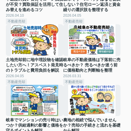
が不安？買取保証を活用して住
しない？住宅ローン返済と資金
み替えを進めるコツ
繰りの選択肢を整理する
2026.04.10
2026.04.05
不動産売却
不動産売却
土地売却前に地中埋設物を確認
岐阜の不動産価格は下落前に売
したい方へ！アスベスト発見時
るべきか？ 売るべきか迷う前
のトラブルと費用負担を解説
に価格動向と判断軸を整理
2026.04.05
2026.03.31
不動産売却
不動産売却
岐阜でマンションの売り時はい
農地の相続で悩んでいません
つか？供給過剰の影響と価格を
か？売却の手続きと流れを基礎
守るポイントを解説
から解説