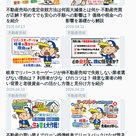
不動産売却の査定依頼方法は何
面大減価とは何か 不動産売買
が正解？初めてでも安心の手順
への影響は？ 価格や税金への
を紹介
影響を基礎から解説
2026.04.13
2026.04.11
不動産売却
不動産売却
岐阜でリバースモーゲージが伸
不動産売却で失敗しない業者選
びない理由は？ 利用者が少な
びのコツは？ 得意な業者の特
い背景と老後資金への活かし方
徴と見分け方を紹介
2026.04.10
2026.04.10
不動産売却
不動産売却
不動産の買い替えでローン残債
岐阜でリースバックはなぜ普及