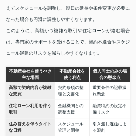
えてスケジュールを調整し、期日の延長や条件変更が必要に
なった場合も円滑に調整しやすくなります。
このように、高額かつ複雑な取引や住宅ローンが絡む場合
は、専門家のサポートを受けることで、契約不適合やスケジ
ュール遅延のリスクを減らしやすくなります。
不動産会社を使うべき
不動産会社を
個人同士のみの場
主な場面
使う利点
合の懸念点
高額で契約内容が複雑
契約条項の整
重要条件の記載漏
な売買
理と文書化
れ懸念
住宅ローン利用を伴う
金融機関との
融資特約の設定不
取引
調整支援
備リスク
住み替えを伴うタイト
スケジュール
引き渡し遅延によ
な日程
管理と調整
る混乱