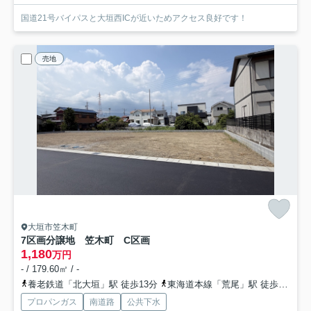
国道21号バイパスと大垣西ICが近いためアクセス良好です！
売地
大垣市笠木町
7区画分譲地 笠木町 C区画
1,180
万円
- / 179.60㎡ / -
養老鉄道「北大垣」駅 徒歩13分
東海道本線「荒尾」駅 徒歩21分
プロパンガス
南道路
公共下水