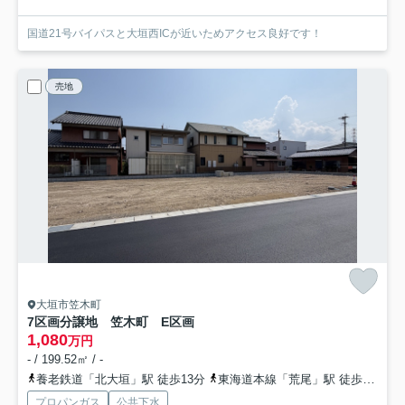
国道21号バイパスと大垣西ICが近いためアクセス良好です！
売地
大垣市笠木町
7区画分譲地 笠木町 E区画
1,080
万円
- / 199.52㎡ / -
養老鉄道「北大垣」駅 徒歩13分
東海道本線「荒尾」駅 徒歩21分
プロパンガス
公共下水