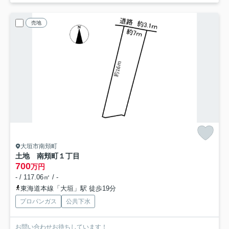
売地
大垣市南頬町
土地 南頬町１丁目
700
万円
- / 117.06㎡ / -
東海道本線「大垣」駅 徒歩19分
プロパンガス
公共下水
お問い合わせお待ちしています！