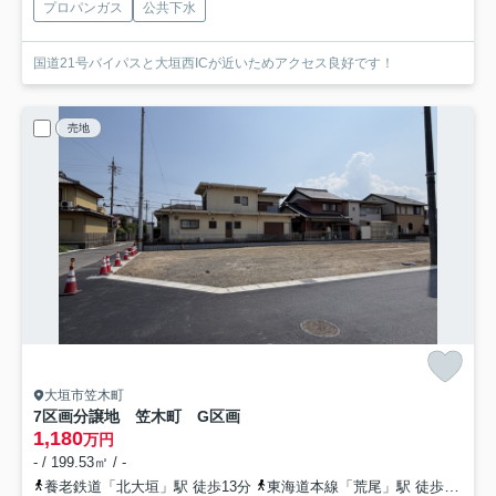
プロパンガス
公共下水
国道21号バイパスと大垣西ICが近いためアクセス良好です！
売地
大垣市笠木町
7区画分譲地 笠木町 G区画
1,180
万円
- / 199.53㎡ / -
養老鉄道「北大垣」駅 徒歩13分
東海道本線「荒尾」駅 徒歩21分