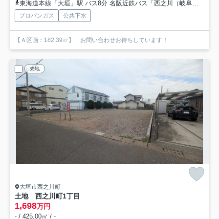
東海道本線「大垣」駅 バス8分 名阪近鉄バス「西之川（岐阜県）」 停歩3分
プロパンガス
公共下水
【Ａ区画：182.39㎡】 お問い合わせお待ちしています！
売地
大垣市西之川町
土地 西之川町1丁目
1,698
万円
- / 425.00㎡ / -