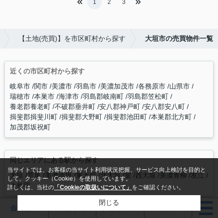
1
2
3
【土地(売買)】を市区町村から探す
大垣市の売買物件一覧
近くの市区町村から探す
岐阜市
関市
美濃市
羽島市
美濃加茂市
各務原市
山県市
瑞穂市
本巣市
海津市
羽島郡岐南町
羽島郡笠松町
養老郡養老町
不破郡垂井町
安八郡神戸町
安八郡安八町
揖斐郡揖斐川町
揖斐郡大野町
揖斐郡池田町
本巣郡北方町
加茂郡坂祝町
同じエリアにある駅から探す
当サイトでは、お客様の当サイト利用状況把握、サービス向上検討を目的と
大垣
荒尾
美濃赤坂
東大垣
北大垣
室
西大垣
美濃青柳
友江
して、クッキー（Cookie）を使用しています。
大外羽
詳しくは、当社の
「Cookieの取扱いについて」
をご確認ください。
閉じる
会員登録
来店予約
最近見た物件
ログイン