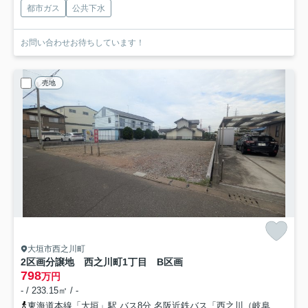
都市ガス
公共下水
お問い合わせお待ちしています！
売地
大垣市西之川町
2区画分譲地 西之川町1丁目
B区画
798
万円
- / 233.15㎡ / -
東海道本線「大垣」駅 バス8分 名阪近鉄バス「西之川（岐阜県）」 停歩3分