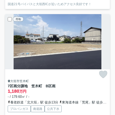
国道21号バイパスと大垣西ICが近いためアクセス良好です！
売地
大垣市笠木町
7区画分譲地 笠木町 B区画
1,180
万円
- / 179.60㎡ / -
養老鉄道「北大垣」駅 徒歩13分
東海道本線「荒尾」駅 徒歩21分
プロパンガス
南道路
公共下水