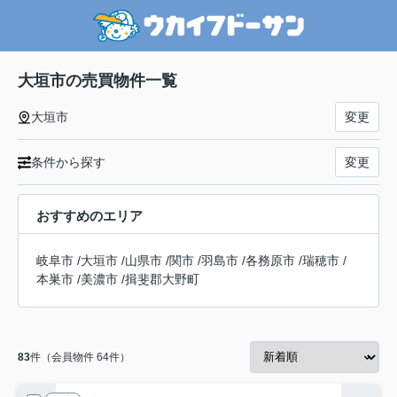
大垣市の売買物件一覧
大垣市
変更
条件から探す
変更
おすすめのエリア
岐阜市
/
大垣市
/
山県市
/
関市
/
羽島市
/
各務原市
/
瑞穂市
/
本巣市
/
美濃市
/
揖斐郡大野町
83
件（会員物件 64件）