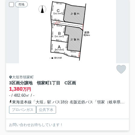
売地
大垣市領家町
3区画分譲地 領家町1丁目 C区画
1,380
万円
- / 482.60㎡ / -
東海道本線「大垣」駅 バス18分 名阪近鉄バス「領家（岐阜県）」 停歩3分
プロパンガス
公共下水
お問い合わせお待ちしています！