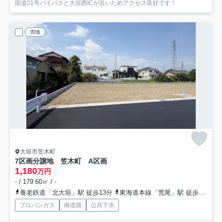
国道21号バイパスと大垣西ICが近いためアクセス良好です！
売地
大垣市笠木町
7区画分譲地 笠木町 A区画
1,180
万円
- / 179.60㎡ / -
養老鉄道「北大垣」駅 徒歩13分
東海道本線「荒尾」駅 徒歩21分
プロパンガス
南道路
公共下水