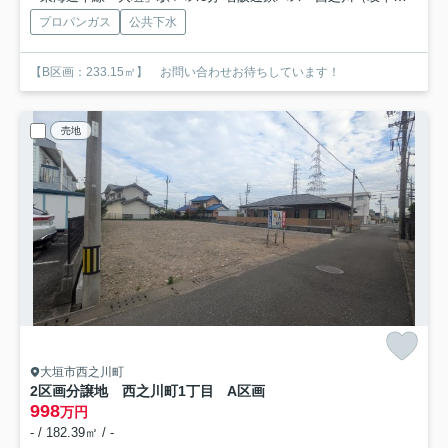
プロパンガス
公共下水
【B区画：233.15㎡】 お問い合わせお待ちしています！
売地
大垣市西之川町
2区画分譲地 西之川町1丁目
A区画
998
万円
- / 182.39㎡ / -