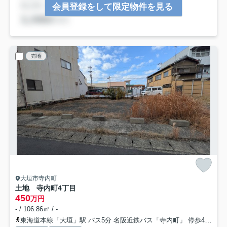
会員登録をして限定物件を見る
売地
大垣市寺内町
土地 寺内町4丁目
450
万円
- / 106.86㎡ / -
東海道本線「大垣」駅 バス5分 名阪近鉄バス「寺内町」 停歩4分
養