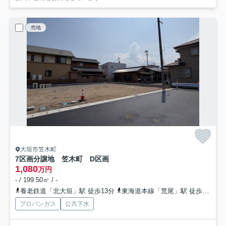
売地
大垣市笠木町
7区画分譲地 笠木町 D区画
1,080
万円
- / 199.50㎡ / -
養老鉄道「北大垣」駅 徒歩13分
東海道本線「荒尾」駅 徒歩21分
プロパンガス
公共下水