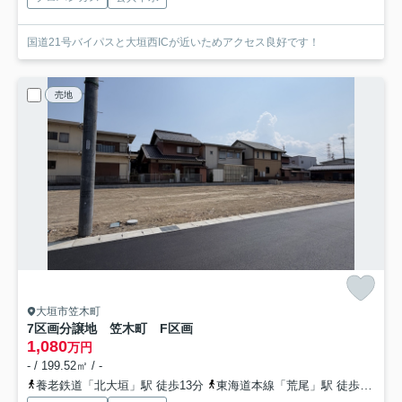
国道21号バイパスと大垣西ICが近いためアクセス良好です！
売地
大垣市笠木町
7区画分譲地 笠木町 F区画
1,080
万円
- / 199.52㎡ / -
養老鉄道「北大垣」駅 徒歩13分
東海道本線「荒尾」駅 徒歩21分