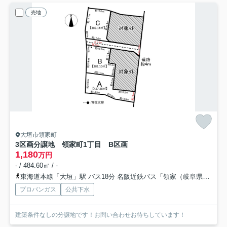
売地
大垣市領家町
3区画分譲地 領家町1丁目 B区画
1,180
万円
- / 484.60㎡ / -
東海道本線「大垣」駅 バス18分 名阪近鉄バス「領家（岐阜県）」 停歩3分
プロパンガス
公共下水
建築条件なしの分譲地です！お問い合わせお待ちしています！