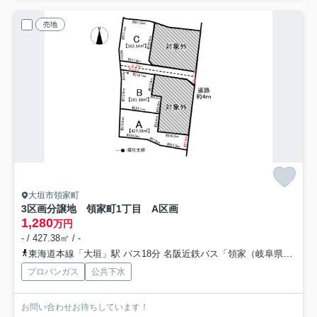
売地
大垣市領家町
3区画分譲地 領家町1丁目 A区画
1,280
万円
- / 427.38㎡ / -
東海道本線「大垣」駅 バス18分 名阪近鉄バス「領家（岐阜県）」 停歩3分
プロパンガス
公共下水
お問い合わせお待ちしています！