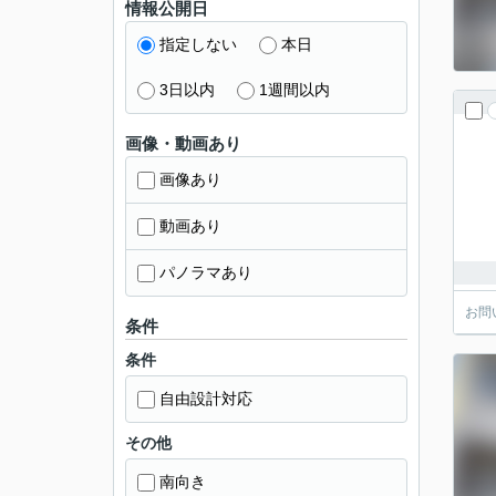
情報公開日
指定しない
本日
3日以内
1週間以内
画像・動画あり
画像あり
動画あり
パノラマあり
お問
条件
条件
自由設計対応
その他
南向き