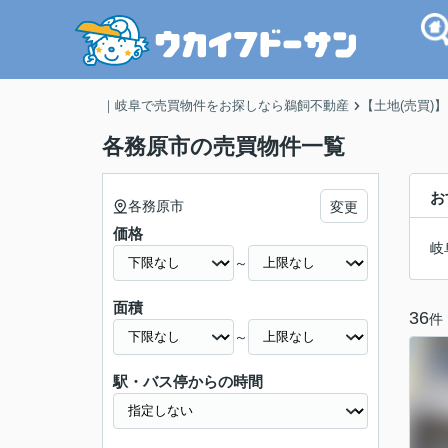
｜岐阜で売買物件をお探しなら鵜飼不動産
【土地(売買)
各務原市の売買物件一覧
お
各務原市
変更
価格
岐
～
面積
36
件
～
駅・バス停からの時間