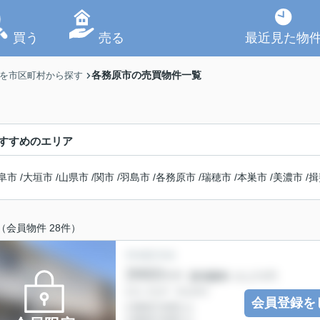
買う
売る
最近見た物
各務原市の売買物件一覧
】を市区町村から探す
すすめのエリア
阜市
/
大垣市
/
山県市
/
関市
/
羽島市
/
各務原市
/
瑞穂市
/
本巣市
/
美濃市
/
揖
（会員物件 28件）
会員登録を