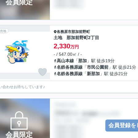
会員限定
売地
各務原市
那加前野町
土地 那加前野町2丁目
2,330
万円
- / 547.00㎡ / -
高山本線
「
那加
」駅 徒歩19分
名鉄各務原線
「
市民公園前
」駅 徒歩21分
名鉄各務原線
「
新那加
」駅 徒歩21分
い合わせお待ちしています♪
会員登録を
会員限定