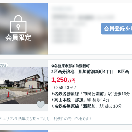
会員登録を
会員限定
売地
各務原市
那加前洞新町
2区画分譲地 那加前洞新町4丁目 B区画
1,250
万円
- / 258.43㎡ / -
名鉄各務原線
「
市民公園前
」駅 徒歩16分
高山本線
「
那加
」駅 徒歩14分
名鉄各務原線
「
新那加
」駅 徒歩18分
のエリア♪生活環境も整っており、利便性の高い立地です！