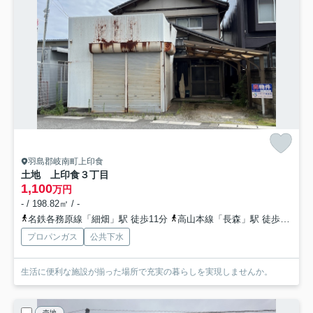
羽島郡岐南町上印食
土地 上印食３丁目
1,100
万円
- / 198.82㎡ / -
名鉄各務原線「細畑」駅 徒歩11分
高山本線「長森」駅 徒歩23分
プロパンガス
公共下水
生活に便利な施設が揃った場所で充実の暮らしを実現しませんか。
売地