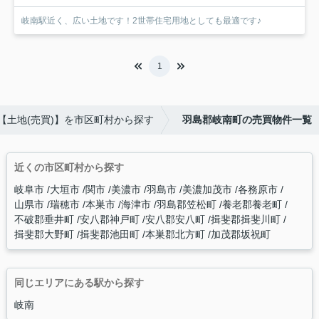
岐南駅近く、広い土地です！2世帯住宅用地としても最適です♪
1
【土地(売買)】を市区町村から探す
羽島郡岐南町の売買物件一覧
近くの市区町村から探す
岐阜市
大垣市
関市
美濃市
羽島市
美濃加茂市
各務原市
山県市
瑞穂市
本巣市
海津市
羽島郡笠松町
養老郡養老町
不破郡垂井町
安八郡神戸町
安八郡安八町
揖斐郡揖斐川町
揖斐郡大野町
揖斐郡池田町
本巣郡北方町
加茂郡坂祝町
同じエリアにある駅から探す
岐南