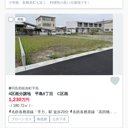
小学校、各務原ICも近く、利便性の良い分譲地です♪
売地
羽島郡岐南町平島
4区画分譲地 平島8丁目 C区画
1,230
万円
- / 180.72㎡ / -
名鉄各務原線「手力」駅 徒歩20分
名鉄各務原線「高田橋」駅 徒歩22分
プロパンガス
南道路
公共下水