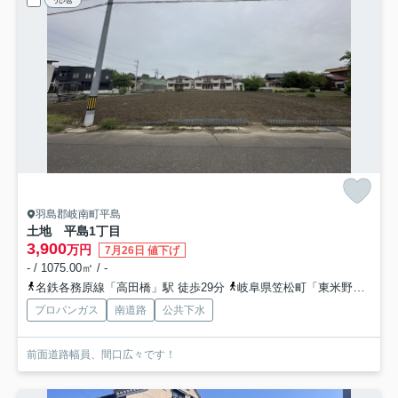
羽島郡岐南町平島
土地 平島1丁目
3,900
万円
7月26日 値下げ
- / 1075.00㎡ / -
名鉄各務原線「高田橋」駅 徒歩29分
岐阜県笠松町「東米野」バス停下車 徒歩5分
プロパンガス
南道路
公共下水
前面道路幅員、間口広々です！