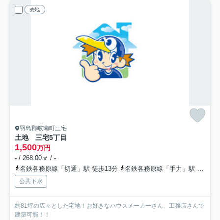
売地
羽島郡岐南町三宅
土地 三宅5丁目
1,500
万円
- / 268.00㎡ / -
名鉄各務原線「切通」駅 徒歩13分
名鉄各務原線「手力」駅 徒歩18分
公共下水
約81坪の広々とした宅地！お好きなハウスメーカーさん、工務店さんで
建築可能！！