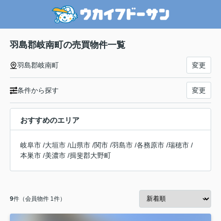
羽島郡岐南町の売買物件一覧
羽島郡岐南町
変更
条件から探す
変更
おすすめのエリア
岐阜市
/
大垣市
/
山県市
/
関市
/
羽島市
/
各務原市
/
瑞穂市
/
本巣市
/
美濃市
/
揖斐郡大野町
9
件（会員物件 1件）