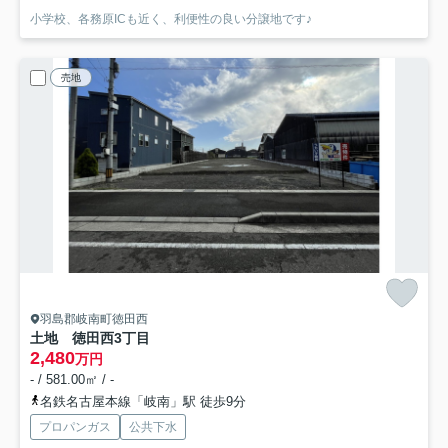
小学校、各務原ICも近く、利便性の良い分譲地です♪
売地
羽島郡岐南町徳田西
土地 徳田西3丁目
2,480
万円
- / 581.00㎡ / -
名鉄名古屋本線「岐南」駅 徒歩9分
プロパンガス
公共下水