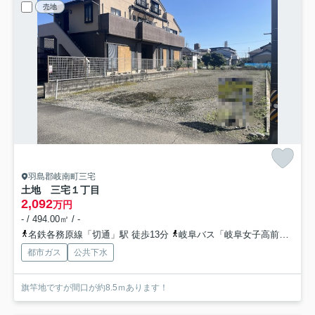
売地
羽島郡岐南町三宅
土地 三宅１丁目
2,092
万円
- / 494.00㎡ / -
名鉄各務原線「切通」駅 徒歩13分
岐阜バス「岐阜女子高前」バス停下車 徒歩3分
都市ガス
公共下水
旗竿地ですが間口が約8.5ｍあります！