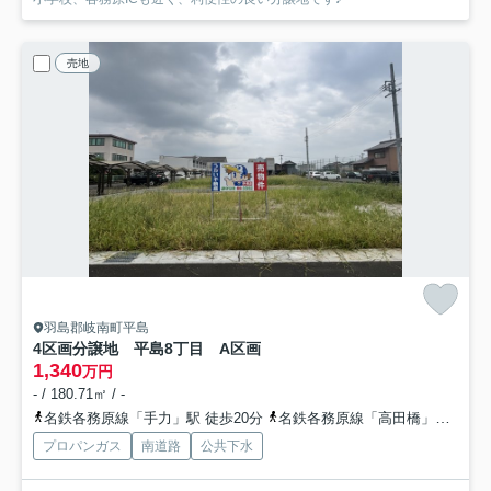
売地
羽島郡岐南町平島
4区画分譲地 平島8丁目 A区画
1,340
万円
- / 180.71㎡ / -
名鉄各務原線「手力」駅 徒歩20分
名鉄各務原線「高田橋」駅 徒歩22分
プロパンガス
南道路
公共下水