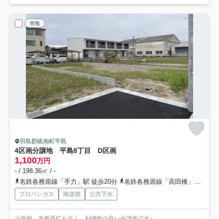
売地
羽島郡岐南町平島
4区画分譲地 平島8丁目 D区画
1,100
万円
- / 198.36㎡ / -
名鉄各務原線「手力」駅 徒歩20分
名鉄各務原線「高田橋」駅 徒歩22分
プロパンガス
南道路
公共下水
小学校、各務原ICも近く、利便性の良い分譲地です♪